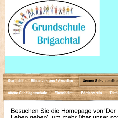
Startseite
Bilder von uns / Aktuelles
Unsere Schule stellt 
offene Ganztagesschule
Elternbeirat
Förderverein
Term
Besuchen Sie die Homepage von
'Der
Leben geben', um mehr über unser soz